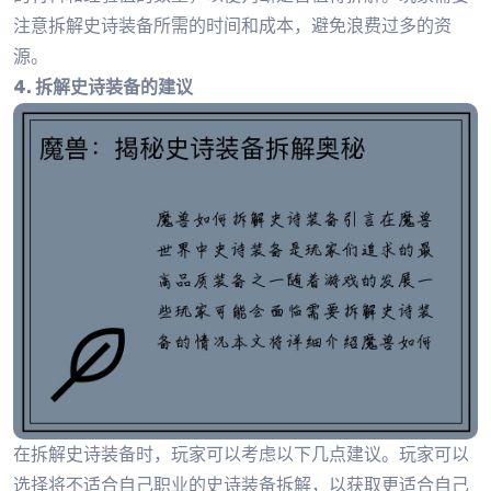
注意拆解史诗装备所需的时间和成本，避免浪费过多的资
源。
4. 拆解史诗装备的建议
在拆解史诗装备时，玩家可以考虑以下几点建议。玩家可以
选择将不适合自己职业的史诗装备拆解，以获取更适合自己