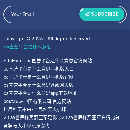
SUBSCRIBE
Copyright © 2026 - All Rights Reserved
pa直营平台是什么意思
.
SiteMap
pa直营平台是什么意思官方网站
pa直营平台是什么意思手机版入口
pa直营平台是什么意思手机版官网
pa直营平台是什么意思Web网页版
pa直营平台是什么意思app下载地址
best365-中国有限公司|官方网站
世界杯买串串-世界杯买大小球
2026世界杯买冠亚军足彩◇2026世界杯冠亚军竞猜比分
竞猜与大小球玩法参考